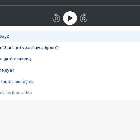
 DayZ
 a 13 ans (et vous l'avez ignoré)
e (littéralement)
im Rayan
 toutes les règles
s les jeux vidéo
us choquant de Rockstar ? - Le scandale BULLY
e plus moche de Steam
du RÊVE tourne au CAUCHEMAR
pendant 8 heures