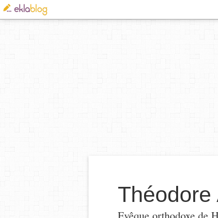
Théodore 
Evêque orthodoxe de Har