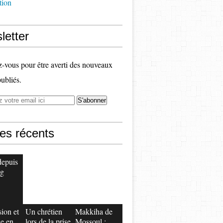
tion
letter
vous pour être averti des nouveaux
publiés.
les récents
depuis
og
ion et
Un chrétien
Makkiha de
ie en
lors de la prise
Mossoul :