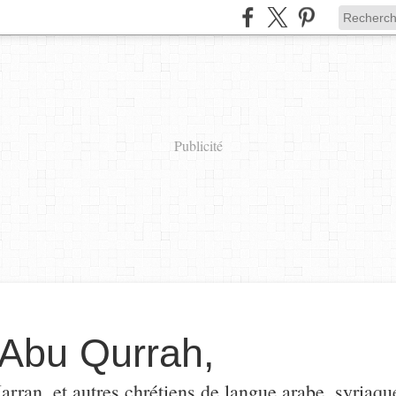
Publicité
Abu Qurrah,
ran, et autres chrétiens de langue arabe, syriaque