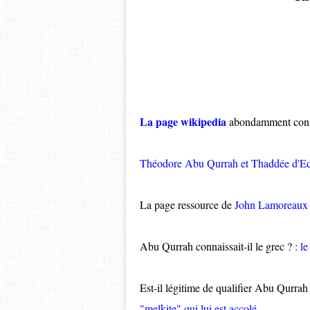
La page wikipedia
abondamment cons
Théodore Abu Qurrah et Thaddée d'Ed
La page ressource de
John Lamoreau
Abu Qurrah connaissait-il le grec ? :
le
Est-il légitime de qualifier Abu Qurra
"melkite" qui lui est accolé