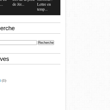
..
de Jér...
Lettre en
temp...
erche
ives
t
(1)