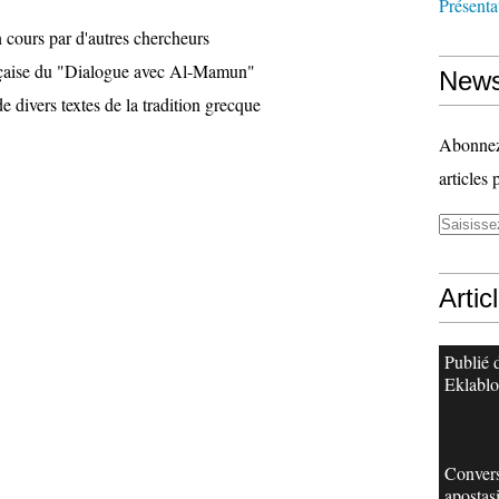
Présenta
 cours par d'autres chercheurs
nçaise du "Dialogue avec Al-Mamun"
News
de divers textes de la tradition grecque
Abonnez-
articles 
Artic
Publié 
Eklabl
Convers
apostas