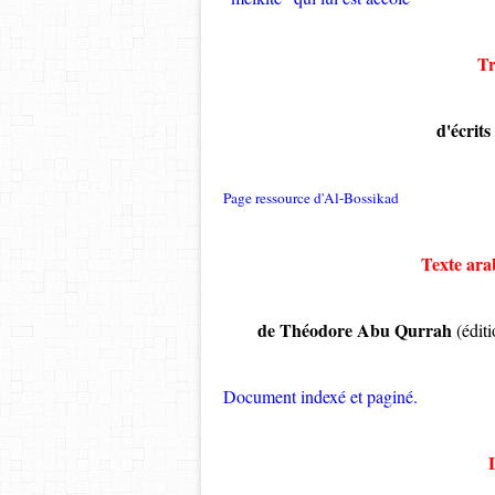
Tr
d'écrit
Page ressource d'Al-Bossikad
Texte ara
de Théodore Abu Qurrah
(éditi
Document indexé et paginé.