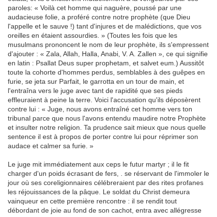
paroles: « Voilà cet homme qui naguère, poussé par une
audacieuse folie, a proféré contre notre prophète (que Dieu
l'appelle et le sauve !) tant d'injures et de malédictions, que vos
oreilles en étaient assourdies. » (Toutes les fois que les
musulmans prononcent le nom de leur prophète, ils s'empressent
d'ajouter : « Zala, Allah, Halla, Anabi, V. A. Zallen », ce qui signifie
en latin : Psallat Deus super prophetam, et salvet eum.) Aussitôt
toute la cohorte d'hommes perdus, semblables à des guêpes en
furie, se jeta sur Parfait, le garrotta en un tour de main, et
l'entraîna vers le juge avec tant de rapidité que ses pieds
effleuraient à peine la terre. Voici l'accusation qu'ils déposèrent
contre lui : « Juge, nous avons entraîné cet homme vers ton
tribunal parce que nous l'avons entendu maudire notre Prophète
et insulter notre religion. Ta prudence sait mieux que nous quelle
sentence il est à propos de porter contre lui pour réprimer son
audace et calmer sa furie. »
Le juge mit immédiatement aux ceps le futur martyr ; il le fit
charger d'un poids écrasant de fers, . se réservant de l'immoler le
jour où ses coreligionnaires célébreraient par des rites profanes
les réjouissances de la pâque. Le soldat du Christ demeura
vainqueur en cette première rencontre : il se rendit tout
débordant de joie au fond de son cachot, entra avec allégresse