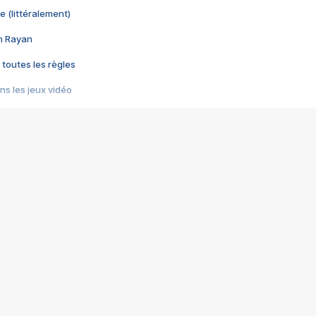
e (littéralement)
im Rayan
 toutes les règles
s les jeux vidéo
us choquant de Rockstar ? - Le scandale BULLY
e plus moche de Steam
du RÊVE tourne au CAUCHEMAR
pendant 8 heures
it… à tort
umiliés par un jeu vidéo
ire - Final Fantasy 8
ti un empire - Age of Empires