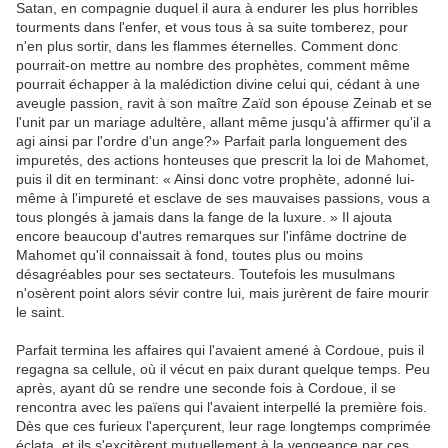
Satan, en compagnie duquel il aura à endurer les plus horribles
tourments dans l'enfer, et vous tous à sa suite tomberez, pour
n'en plus sortir, dans les flammes éternelles. Comment donc
pourrait-on mettre au nombre des prophètes, comment même
pourrait échapper à la malédiction divine celui qui, cédant à une
aveugle passion, ravit à son maître Zaïd son épouse Zeinab et se
l'unit par un mariage adultère, allant même jusqu'à affirmer qu'il a
agi ainsi par l'ordre d'un ange?» Parfait parla longuement des
impuretés, des actions honteuses que prescrit la loi de Mahomet,
puis il dit en terminant: « Ainsi donc votre prophète, adonné lui-
même à l'impureté et esclave de ses mauvaises passions, vous a
tous plongés à jamais dans la fange de la luxure. » Il ajouta
encore beaucoup d'autres remarques sur l'infâme doctrine de
Mahomet qu'il connaissait à fond, toutes plus ou moins
désagréables pour ses sectateurs. Toutefois les musulmans
n'osèrent point alors sévir contre lui, mais jurèrent de faire mourir
le saint.
Parfait termina les affaires qui l'avaient amené à Cordoue, puis il
regagna sa cellule, où il vécut en paix durant quelque temps. Peu
après, ayant dû se rendre une seconde fois à Cordoue, il se
rencontra avec les païens qui l'avaient interpellé la première fois.
Dès que ces furieux l'aperçurent, leur rage longtemps comprimée
éclata, et ils s'excitèrent mutuellement à la vengeance par ces