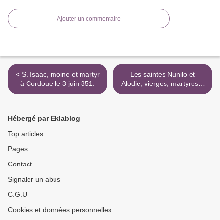
Ajouter un commentaire
< S. Isaac, moine et martyr
Les saintes Nunilo et
à Cordoue le 3 juin 851.
Alodie, vierges, martyres à
Huesca en Arragon. Le 22
octobre 851. >
Hébergé par Eklablog
Top articles
Pages
Contact
Signaler un abus
C.G.U.
Cookies et données personnelles