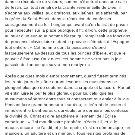
dans ce réceptacle de voleurs, comme s'il entrait dans une salle
de festin. Là, tout rempli de la crainte révérentielle de Dieu, il
s'adonna aux veilles, aux oraisons, aux jeûnes, et s'affermit, par
la grâce du Saint-Esprit, dans la résolution de confesser
courageusement sa foi. Longtemps avant qu'on le tirât de prison
pour l'exécuter sur la place publique, il fit, dit-on, cette prophétie
au sujet d'un eunuque nommé Nazar, qui remplissait les fonctions
de proconsul claviculaire et dont le pouvoir s'étendait à l'Espagne
tout entière : « Cet homme dont la puissance s'étend
fastueusement au-dessus de tous les princes d'Ibérie, et que le
pouvoir élève jusqu'aux nues, cet homme ne verra pas la joie
pascale de l'année qui suivra mon martyre. »
Après quelques mois d'emprisonnement, quand furent terminés
les trente jours de jeûne durant lesquels les musulmans se
plongent plus que de coutume dans la crapule et la luxure, Parfait
vit enfin luire le jour le plus glorieux pour lui, celui que les
musulmans vénèrent entre tous et consacrent tout entier à la joie.
Pensant faire grand honneur à leur dieu, ils tirèrent de prison et
immolèrent le bienheureux, qui voulut une dernière fois confesser
la divinité du Christ et dire anathème à l'ennemi de l'Église
catholique : « J'ai maudit votre prophète, s'écria-t-il, et je le
maudis encore ; je l'ai dit, et je le répète, c'est un démoniaque, un
magicien, un adultère et un menteur. Tous les rites profanes de