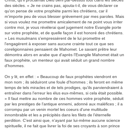
Christ, qu'il proclamait Dieu béni par-dessus tout clans les siècles
des siècles. « Je ne crains pas, ajouta-t-il, de vous déclarer ce
qu'on pense de votre prophète parmi les chrétiens, car il
m'importe peu de vous blesser grièvement par mes paroles. Mais
si vous voulez me promettre amicalement de ne point vous irriter
contre moi, je vous révélerai quel jugement notre Evangile porte
sur votre prophète, et de quelle façon il est honoré des chrétiens.
» Les musulmans s'empressèrent de le lui promettre et
l'engagèrent à exposer sans aucune crainte tout ce que ses
coreligionnaires pensaient de Mahomet. Le savant prêtre leur
démontra alors en arabe que d'après l'Evangile Mahomet était un
faux prophète, un menteur qui avait séduit un grand nombre
d'hommes.
On y lit, en effet : « Beaucoup de faux prophètes viendront en
mon nom ; ils séduiront une foule d'hommes ; ils feront en même
temps de tels miracles et de tels prodiges, qu'ils parviendraient à
entraîner dans l'erreur les élus eux-mêmes, si cela était possible.
» Il faut mettre au nombre de ces hommes votre prophète, séduit
par les prestiges de l'antique ennemi, adonné aux maléfices ; il a
corrompu par un venin mortel les coeurs d'une multitude
innombrable et les a précipités dans les filets de l'éternelle
perdition. C'est ainsi que, n'ayant par lui-même aucune science
spirituelle, il ne fait que livrer la foi de ses croyants à son prince