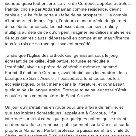
ibérique quasi tout entière. La ville de Cordoue, appelée autrefois
Patritia, choisie par Abdarrahaman comme résidence, devint
capitale ; le kalife la porta au faîte de sa prospérité ; il la combla
d'honneurs et de privilèges, l'entoura d'une auréole de gloire et
de célébrité, amoncela les richesses dans son sein, enfin y
multiplia au delà de ce qu'on peut imaginer les délices matérielles
de tous genres ; aussi dépassa-t-il en pompe et en magnificence
tous les rois de sa race qui l'avaient précédé.
Tandis que l'Eglise des orthodoxes, gémissant sous le joug
écrasant de ce kalife, était battue, torturée et réduite à
l'extrémité, vivait un prêtre de vénérable mémoire, nommé
Parfait. Il était né à Cordoue, avait étudié sous les maîtres de la
basilique de Saint-Aciscle ; il possédait à fond toutes les lois
ecclésiastiques, brillait même dans la littérature, et connaissait
quelque peu la langue arabe. Presque toute sa jeunesse s'était
écoulée dans ce monastère de Saint-Aciscle.
Un jour qu'il s'était mis en route pour une affaire de famille, et
que ses intérêts domestiques l'appelaient à Cordoue, il fut
interrogé sur la foi catholique par quelques païens qui le mirent
en demeure de se prononcer publiquement sur le Christ et sur le
prophète Mahomet. Parfait professa la puissance et la divinité du