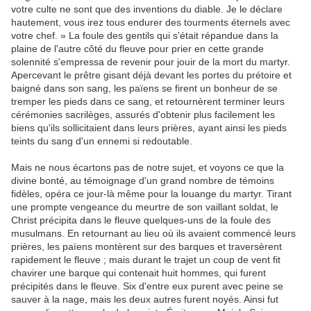
votre culte ne sont que des inventions du diable. Je le déclare
hautement, vous irez tous endurer des tourments éternels avec
votre chef. » La foule des gentils qui s'était répandue dans la
plaine de l'autre côté du fleuve pour prier en cette grande
solennité s'empressa de revenir pour jouir de la mort du martyr.
Apercevant le prêtre gisant déjà devant les portes du prétoire et
baigné dans son sang, les païens se firent un bonheur de se
tremper les pieds dans ce sang, et retournèrent terminer leurs
cérémonies sacrilèges, assurés d'obtenir plus facilement les
biens qu'ils sollicitaient dans leurs prières, ayant ainsi les pieds
teints du sang d'un ennemi si redoutable.
Mais ne nous écartons pas de notre sujet, et voyons ce que la
divine bonté, au témoignage d'un grand nombre de témoins
fidèles, opéra ce jour-là même pour la louange du martyr. Tirant
une prompte vengeance du meurtre de son vaillant soldat, le
Christ précipita dans le fleuve quelques-uns de la foule des
musulmans. En retournant au lieu où ils avaient commencé leurs
prières, les païens montèrent sur des barques et traversèrent
rapidement le fleuve ; mais durant le trajet un coup de vent fit
chavirer une barque qui contenait huit hommes, qui furent
précipités dans le fleuve. Six d'entre eux purent avec peine se
sauver à la nage, mais les deux autres furent noyés. Ainsi fut