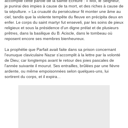
accomplie cette parole de la sainte Écriture : « Moi, le Seigneur,
je punirai des impies à cause de ta mort, et des riches à cause de
ta sépulture. » La cruauté du persécuteur fit monter une âme au
ciel, tandis que la violente tempête du fleuve en précipita deux en
enfer. Le corps du saint martyr fut enseveli, par les soins de pieux
religieux et sous la présidence d'un digne prélat et de plusieurs
prêtres, dans la basilique du B. Aciscle, dans le tombeau où
reposent encore ses membres bienheureux.
La prophétie que Parfait avait faite dans sa prison concernant
l'eunuque claviculaire Nazar s'accomplit à la lettre par la volonté
de Dieu; car longtemps avant le retour des joies pascales de
l'année suivante il mourut. Ses entrailles, brûlées par une fièvre
ardente, ou même empoisonnées selon quelques-uns, lui
sortirent du corps, et il expira...