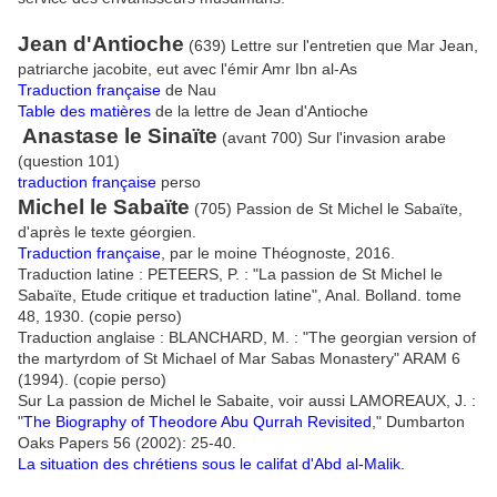
Jean d'Antioche
(639) Lettre sur l'entretien que Mar Jean,
patriarche jacobite, eut avec l'émir Amr Ibn al-As
Traduction française
de Nau
Table des matières
de la lettre de Jean d'Antioche
Anastase le Sinaïte
(avant 700) Sur l'invasion arabe
(question 101)
traduction française
perso
Michel le Sabaïte
(705) Passion de St Michel le Sabaïte,
d'après le texte géorgien.
Traduction française
, par le moine Théognoste, 2016.
Traduction latine : PETEERS, P. : "La passion de St Michel le
Sabaïte, Etude critique et traduction latine", Anal. Bolland. tome
48, 1930. (copie perso)
Traduction anglaise : BLANCHARD, M. : "The georgian version of
the martyrdom of St Michael of Mar Sabas Monastery" ARAM 6
(1994). (copie perso)
Sur La passion de Michel le Sabaite, voir aussi LAMOREAUX, J. :
"
The Biography of Theodore Abu Qurrah Revisited
," Dumbarton
Oaks Papers 56 (2002): 25-40.
La situation des chrétiens sous le califat d'Abd al-Malik
.