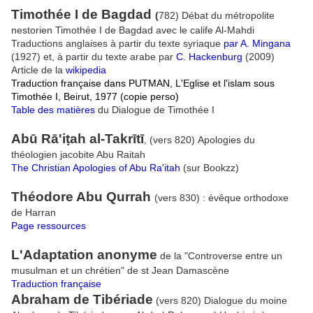
Timothée I de Bagdad
(
782) Débat du métropolite
nestorien Timothée I de Bagdad avec le calife Al-Mahdi
Traductions anglaises à partir du texte syriaque
par A. Mingana
(1927) et, à partir du texte arabe par
C. Hackenburg
(2009)
Article de la
wikipedia
Traduction française dans PUTMAN, L'Eglise et l'islam sous
Timothée I, Beirut, 1977 (copie perso)
Table des matières
du Dialogue de Timothée I
Abū Rā'iṭah al-Takrītī
, (vers 820)
Apologies du
théologien jacobite Abu Raitah
The Christian Apologies of Abu Ra'itah
(sur Bookzz)
Théodore Abu Qurrah
(vers 830) : évêque orthodoxe
de Harran
Page ressources
L'Adaptation anonyme
de la "Controverse entre un
musulman et un chrétien" de st Jean Damascène
Traduction française
Abraham de Tibériade
(vers 820) Dialogue du moine