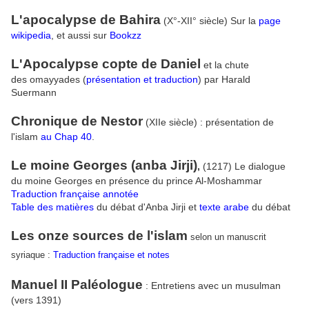
L'apocalypse de Bahira
(X°-XII° siècle) Sur la
page
wikipedia
, et aussi sur
Bookzz
L'Apocalypse copte de Daniel
et la chute
des omayyades (
présentation et traduction
) par Harald
Suermann
Chronique de Nestor
(XIIe siècle) : présentation de
l'islam
au Chap 40
.
Le moine Georges (anba Jirji)
,
(1217) Le dialogue
du moine Georges en présence du prince Al-Moshammar
Traduction française annotée
Table des matières
du débat d'Anba Jirji et
texte arabe
du débat
Les onze sources de l'islam
selon un manuscrit
syriaque :
Traduction française et notes
Manuel II Paléologue
: Entretiens avec un musulman
(vers 1391)