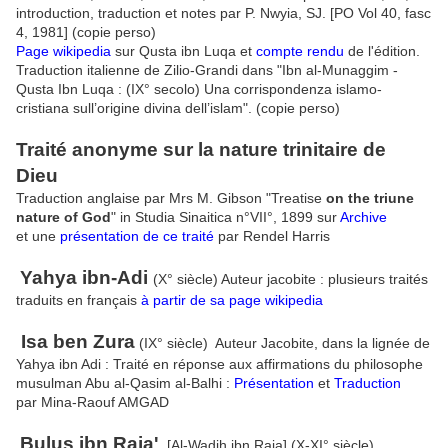
introduction, traduction et notes par P. Nwyia, SJ. [PO Vol 40, fasc
4, 1981] (copie perso)
Page wikipedia
sur Qusta ibn Luqa et
compte rendu
de l'édition.
Traduction italienne de Zilio-Grandi dans "Ibn al-Munaggim -
Qusta Ibn Luqa : (IX° secolo) Una corrispondenza islamo-
cristiana sull’origine divina dell’islam". (copie perso)
Traité anonyme sur la nature trinitaire de
Dieu
Traduction anglaise par Mrs M. Gibson "Treatise
on the triune
nature of God
" in Studia Sinaitica n°VII°, 1899 sur
Archive
et une
présentation de ce traité
par Rendel Harris
Yahya ibn-Adi
(X° siècle) Auteur jacobite : plusieurs traités
traduits en français
à partir de sa page wikipedia
Isa ben Zura
(IX° siècle) Auteur Jacobite, dans la lignée de
Yahya ibn Adi : Traité en réponse aux affirmations du philosophe
musulman Abu al-Qasim al-Balhi :
Présentation
et
Traduction
par
Mina-Raouf AMGAD
Bulus ibn Raja'
, [Al-Wadih ibn Raja] (X-XI° siècle)