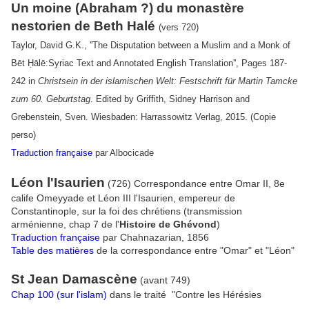
Un moine (Abraham ?) du monastère
nestorien de Beth Halé
(vers 720)
Taylor, David G.K., ''The Disputation between a Muslim and a Monk of
Bēt Ḥālē:Syriac Text and Annotated English Translation'', Pages 187-
242 in
Christsein in der islamischen Welt: Festschrift für Martin Tamcke
zum 60. Geburtstag
. Edited by Griffith, Sidney Harrison and
Grebenstein, Sven. Wiesbaden: Harrassowitz Verlag, 2015. (Copie
perso)
Traduction française
par Albocicade
Léon l'Isaurien
(726) Correspondance entre Omar II, 8e
calife Omeyyade et Léon III l'Isaurien, empereur de
Constantinople, sur la foi des chrétiens (transmission
arménienne, chap 7 de l'
Histoire de Ghévond
)
Traduction française
par Chahnazarian, 1856
Table des matières
de la correspondance entre "Omar" et "Léon"
St Jean Damascène
(avant 749)
Chap 100 (sur l'islam)
dans le traité "Contre les Hérésies