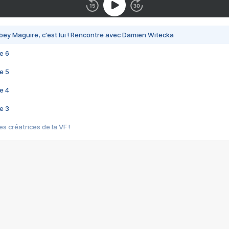
bey Maguire, c'est lui ! Rencontre avec Damien Witecka
e 6
e 5
e 4
e 3
s créatrices de la VF !
e 2
e 1
e Mektoub My Love arrive enfin ! Rencontre avec Shaïn Boumedine et Sal
i : après Toni en famille
elle réalise le bouleversant Dites lui que je l'aime