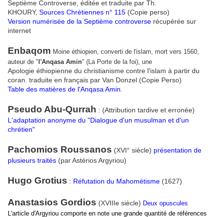
Septième Controverse, éditée et traduite par Th.
KHOURY,
Sources Chrétiennes n° 115
(Copie perso)
Version numérisée de la Septième controverse
récupérée sur
internet
Enbaqom
Moine éthiopien, converti de l'islam, mort vers 1560,
auteur de "
l'Anqasa Amin
" (La Porte de la foi), une
Apologie éthiopienne du christianisme contre l'islam à partir du
coran. traduite en français par Van Donzel (Copie Perso)
Table des matières de l'Anqasa Amin
.
Pseudo Abu-Qurrah
: (Attribution tardive et erronée)
L'adaptation anonyme du
"Dialogue d'un musulman et d'un
chrétien"
Pachomios Roussanos
(XVI° siècle)
présentation de
plusieurs traités
(par Astérios Argyriou)
Hugo Grotius
:
Réfutation du Mahométisme
(1627)
Anastasios Gordios
(XVIIIe siècle)
Deux opuscules
L'article d'Argyriou comporte en note une grande quantité de références