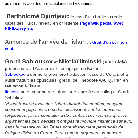
aux thèmes abordés par la polémique byzantines.
Bartholomé Djurdjevic
le cas d'un chrétien croate
captif des Turcs, revenu en chrétienté
Page wikipédia, avec
bibliographie
Annonce de l'arrivée de l'islam
:
extrait d'un sermon
copte
Gordi Sabloukov
Nikolaï Ilminski
et
(XIX° siècle)
professeurs à l'Académie Théologique de Kazan.
Sabloukov
a donné la première traduction russe du Coran, et a
aussi traduit les opuscules "grecs" de Théodore Abu Qurrah en
réfutation à l'islam.
Ilminski
note, pour sa part, dans une lettre à son collègue Gordi
Sablukov :
"
Ayant travaillé avec des Tatars durant des années, et ayant
souvent engagé avec eux des discussions sur les questions
religieuses, j'ai pu constater à de nombreuses reprises que les
argument les plus décisifs n'ont pas la moindre influence sur eux,
dans la mesure où les Tatars sont absolument persuadés de
l'origine divine du Coran. Pour chaque argument, la pensée