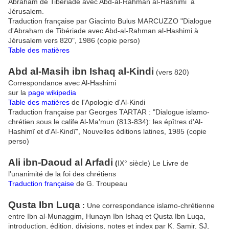
Abraham de Tibériade avec Abd-al-Rahman al-Hashimi à
Jérusalem.
Traduction française par Giacinto Bulus MARCUZZO "Dialogue
d'Abraham de Tibériade avec Abd-al-Rahman al-Hashimi à
Jérusalem vers 820", 1986 (copie perso)
Table des matières
Abd al-Masih ibn Ishaq al-Kindi
(vers 820)
Correspondance avec Al-Hashimi
sur la
page wikipedia
Table des matières
de l'Apologie d'Al-Kindi
Traduction française par Georges TARTAR : "Dialogue islamo-
chrétien sous le calife Al-Ma'mun (813-834): les épîtres d'Al-
Hashimî et d'Al-Kindî", Nouvelles éditions latines, 1985 (copie
perso)
Ali ibn-Daoud al Arfadi
(
IX° siècle) Le Livre de
l'unanimité de la foi des chrétiens
Traduction française
de G. Troupeau
Qusta Ibn Luqa
:
Une correspondance islamo-chrétienne
entre Ibn al-Munaggim, Hunayn Ibn Ishaq et Qusta Ibn Luqa,
introduction, édition, divisions, notes et index par K. Samir, SJ,